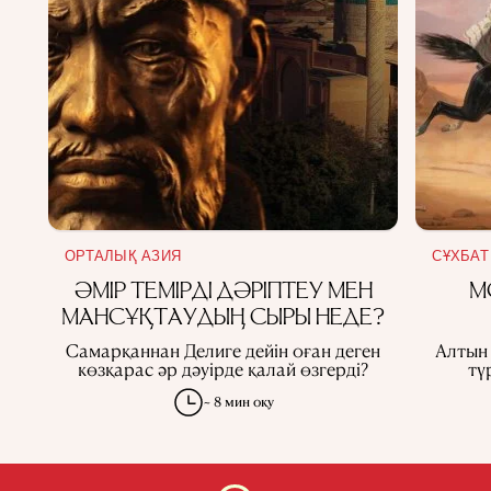
ОРТАЛЫҚ АЗИЯ
СҰХБАТ
ӘМІР ТЕМІРДІ ДӘРІПТЕУ МЕН
М
МАНСҰҚТАУДЫҢ СЫРЫ НЕДЕ?
Самарқаннан Делиге дейін оған деген
Алтын
көзқарас әр дәуірде қалай өзгерді?
тү
~ 8 мин оқу