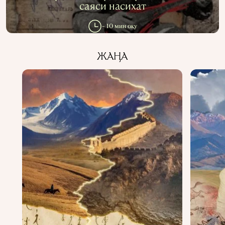
саяси насихат
АҚПАРАТТЫ ПАЙДАЛАНУ
ҚҰПИЯЛЫЛЫҚ САЯСАТЫ
~ 10 мин оқу
QALAM ЖОБАСЫ ТУРАЛЫ
QALAM-ДАҒЫ ЖАРНАМА
БІЗДІҢ АВТОРЛАР
ЖАҢА