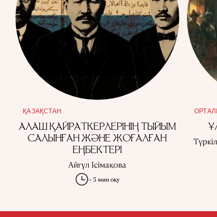
ҚАЗАҚСТАН
ОРТАЛ
АЛАШ ҚАЙРАТКЕРЛЕРІНІҢ ТЫЙЫМ
Ұ
САЛЫНҒАН ЖӘНЕ ЖОҒАЛҒАН
Түркі
ЕҢБЕКТЕРІ
Айгүл Ісімақова
~ 5 мин оқу