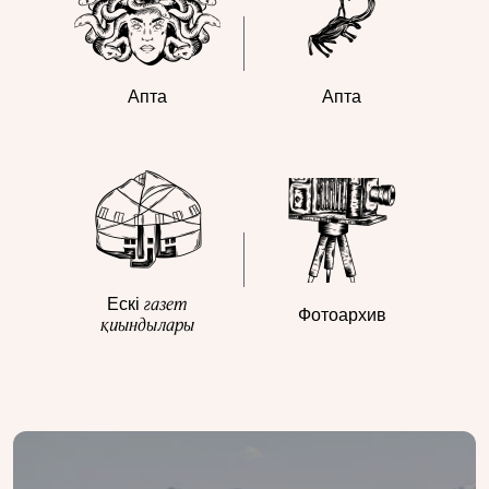
Апта
Апта
газет
Ескі
Фотоархив
қиындылары