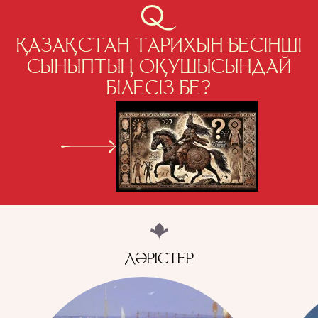
ҚАЗАҚСТАН ТАРИХЫН БЕСІНШІ
СЫНЫПТЫҢ ОҚУШЫСЫНДАЙ
БІЛЕСІЗ БЕ?
ДӘРІСТЕР