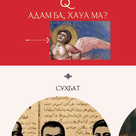
АДАМ БА, ХАУА МА?
СҰХБАТ