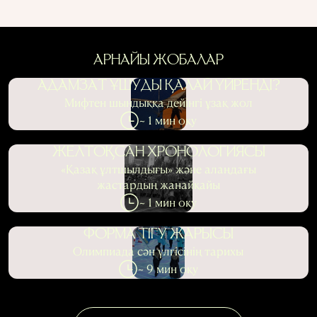
АРНАЙЫ ЖОБАЛАР
АДАМЗАТ ҰШУДЫ ҚАЛАЙ ҮЙРЕНДІ?
Мифтен шындыққа дейінгі ұзақ жол
~ 1 мин оқу
ЖЕЛТОҚСАН ХРОНОЛОГИЯСЫ
«Қазақ ұлтшылдығы» және алаңдағы
жастардың жанайқайы
~ 1 мин оқу
ФОРМА ТІГУ ЖАРЫСЫ
Олимпиада сән үлгісінің тарихы
~ 9 мин оқу