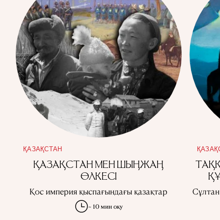
ҚАЗАҚСТАН
ҚАЗАҚ
ҚАЗАҚСТАН МЕН ШЫҢЖАҢ
ТАҚҚ
ӨЛКЕСІ
Қ
Қос империя қыспағындағы қазақтар
Сұлтан
~ 10 мин оқу