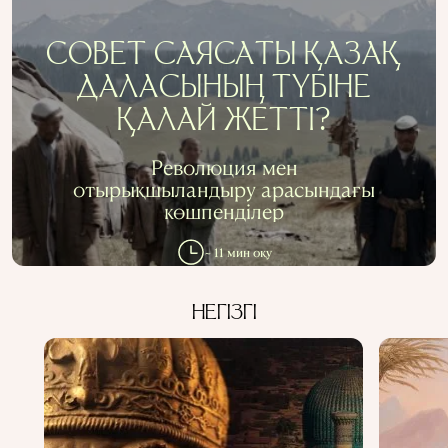
СОВЕТ САЯСАТЫ ҚАЗАҚ
ДАЛАСЫНЫҢ ТҮБІНЕ
ҚАЛАЙ ЖЕТТІ?
Революция мен
отырықшыландыру арасындағы
көшпенділер
~ 11 мин оқу
НЕГІЗГІ