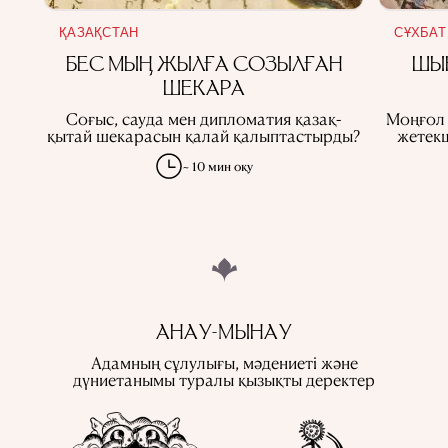
ҚАЗАҚСТАН
СҰХБАТ
БЕС МЫҢ ЖЫЛҒА СОЗЫЛҒАН
ШЫҢ
ШЕКАРА
Соғыс, сауда мен дипломатия қазақ-
Моңғол 
қытай шекарасын қалай қалыптастырды?
жетекш
~ 10 мин оқу
АНАУ-МЫНАУ
Адамның сұлулығы, мәдениеті және
дүниетанымы туралы қызықты деректер