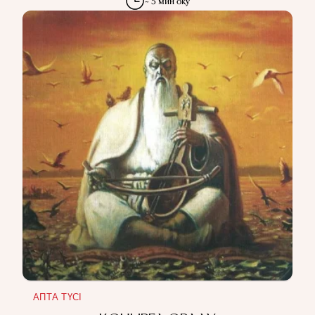
~ 5 мин оқу
АПТА ТҮСІ