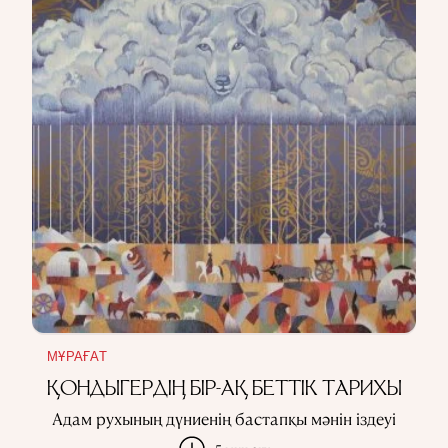
МҰРАҒАТ
ҚОНДЫГЕРДІҢ БІР-АҚ БЕТТІК ТАРИХЫ
Адам рухының дүниенің бастапқы мәнін іздеуі