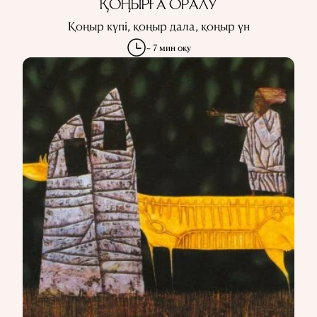
ҚОҢЫРҒА ОРАЛУ
Қоңыр күпі, қоңыр дала, қоңыр үн
~ 7 мин оқу