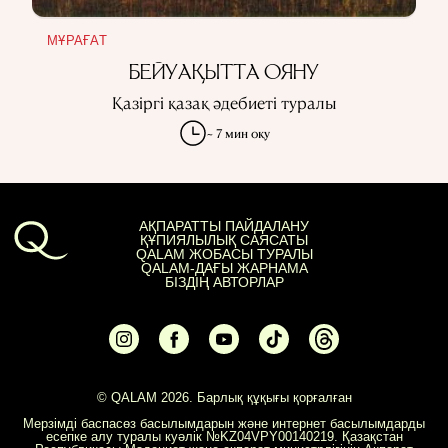
МҰРАҒАТ
БЕЙУАҚЫТТА ОЯНУ
Қазіргі қазақ әдебиеті туралы
~ 7 мин оқу
АҚПАРАТТЫ ПАЙДАЛАНУ
ҚҰПИЯЛЫЛЫҚ САЯСАТЫ
QALAM ЖОБАСЫ ТУРАЛЫ
QALAM-ДАҒЫ ЖАРНАМА
БІЗДІҢ АВТОРЛАР
© QALAM 2026. Барлық құқығы қорғалған
Мерзімді баспасөз басылымдарын және интернет басылымдарды
есепке алу туралы куәлік №KZ04VPY00140219. Қазақстан