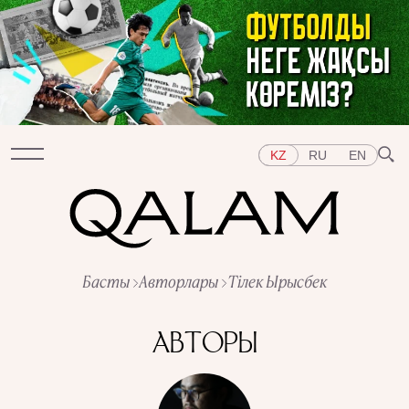
KZ
RU
EN
Бөлімдер
Басты
Авторлары
Тілек Ырысбек
СҰХБАТ
ДӘРІСТЕР
ХИКАЯ
ҚЫСҚА-НҰСҚА
ТЕСТ
АРНАЙЫ ЖОБАЛАР
АВТОРЫ
Тақырыптар
ШЫҒЫС
БАТЫС
ОРТАЛЫҚ АЗИЯ
ҚАЗАҚСТАН
АДАМДАР
ӨНЕР
ТАРИХ ДӘМІ
ҚАЛАЛАР