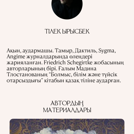
КСРО-ДАҒЫ ҚУҒЫН-СҮРГІН
ЭЛЕМЕНТТЕР
ҒЫЛЫМ ТАРИХЫ
МАМАНДЫҚТАР
ТІЛЕК ЫРЫСБЕК
АҚПАРАТТЫ ПАЙДАЛАНУ
ҚҰПИЯЛЫЛЫҚ САЯСАТЫ
Ақын, аудармашы. Тамыр, Дактиль, Sygma,
QALAM ЖОБАСЫ ТУРАЛЫ
QALAM-ДАҒЫ ЖАРНАМА
Angime журналдарында өлеңдері
БІЗДІҢ АВТОРЛАР
жарияланған. Friedrich Schegirtke жобасының
авторларының бірі. Ғалым Мадина
Тлостанованың “Болмыс, білім және түйсік
отарсыздығы” кітабын қазақ тіліне аударған.
АВТОРДЫҢ
МАТЕРИАЛДАРЫ