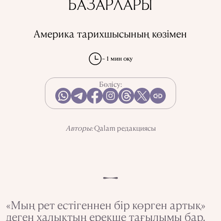
БАЗАРЛАРЫ
КСРО-ДАҒЫ ҚУҒЫН-СҮРГІН
ЭЛЕМЕНТТЕР
ҒЫЛЫМ ТАРИХЫ
МАМАНДЫҚТАР
Америка тарихшысының көзімен
~ 1 мин оқу
АҚПАРАТТЫ ПАЙДАЛАНУ
ҚҰПИЯЛЫЛЫҚ САЯСАТЫ
QALAM ЖОБАСЫ ТУРАЛЫ
Бөлісу:
QALAM-ДАҒЫ ЖАРНАМА
БІЗДІҢ АВТОРЛАР
Авторы:
Qalam редакциясы
«Мың рет естігеннен бір көрген артық»
деген халықтың ерекше тағылымы бар.