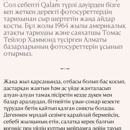
Сол себепті Qalam түрлі дәуірден бізге
кеп жеткен деректі фотосуреттердің
тарихынан сыр шертетін жаңа айдар
қосты. Бұл жолы 1964 жылы америкалық
атақты тарихшы және саяхатшы Томас
Тейлор Хаммонд түсірген Алматы
базарларының фотосуреттерін ұсынып
отырмыз.
Жаңа жыл қарсаңында, отбасы болып бас қосып,
дастарқан жаятын һәм ас үйде жанталасып
алуан-алуан тамақ пісіретін кезде дүкен мен
базар аралаудан, бітпейтін ұзын-сонар кезекте
тұрудан бетің қайтып қалған сияқты болады.
Дегенмен мұндай сезімге қарайлай бермейсің,
себебі жылқының етін, салатқа керек балғын
көгөніс пен үйдің құртын мейрамға дейін тауып