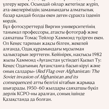
үлгеру керек. Осындай ойлар жетегінде жүріп,
ата-әжелеріміздің заманындағы алматылық
базар қандай болды екен деген сұрақта ізденіп
көрдік.
Бұл фотосуреттерді Виргин университетінің
танымал профессоры, атақты фотограф және
саяхатшы Томас Тейлор Хаммонд түсірген екен.
Ол Кеңес тарихын жақсы білген, жекелей
алғанда, Одақ құрамындағы мұсылман
халықтарын зерттеген. Кейінірек, нақтысы 1982
жылы Хаммонд «Ауғанстан үстіндегі Қызыл Ту:
Кеңес Одағының Ауғанстанға басып кіруі және
оның салдары» (
Red Flag over Afghanistan: The
Soviet invasion of Afghanistan and its
consequences
) атты белгілі кітабын жарыққа
шығарады. 1950–60 жылдары саяхатшы бүкіл
дерлік КСРО-ны аралған, соның ішінде
Қазақстанда да болған.