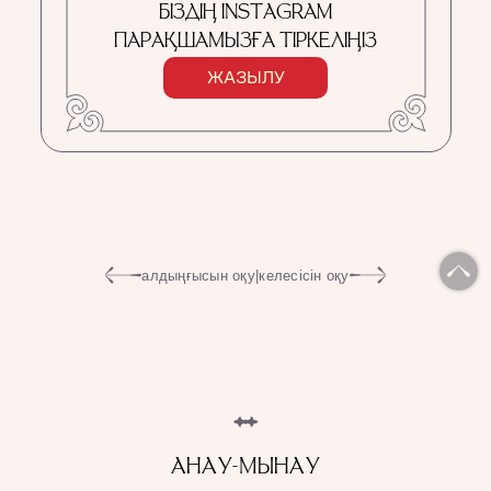
БІЗДІҢ INSTAGRAM
ПАРАҚШАМЫЗҒА ТІРКЕЛІҢІЗ
ЖАЗЫЛУ
алдыңғысын оқу
|
келесісін оқу
АНАУ-МЫНАУ