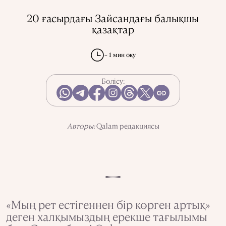
КСРО-ДАҒЫ ҚУҒЫН-СҮРГІН
ЭЛЕМЕНТТЕР
20 ғасырдағы Зайсандағы балықшы
ҒЫЛЫМ ТАРИХЫ
МАМАНДЫҚТАР
қазақтар
~ 1 мин оқу
АҚПАРАТТЫ ПАЙДАЛАНУ
ҚҰПИЯЛЫЛЫҚ САЯСАТЫ
Бөлісу:
QALAM ЖОБАСЫ ТУРАЛЫ
QALAM-ДАҒЫ ЖАРНАМА
БІЗДІҢ АВТОРЛАР
Авторы:
Qalam редакциясы
«Мың рет естігеннен бір көрген артық»
деген халқымыздың ерекше тағылымы