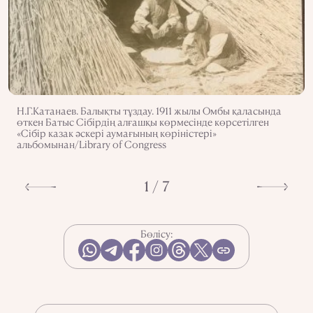
Н.Г.Катанаев. Балықты тұздау. 1911 жылы Омбы қаласында
өткен Батыс Сібірдің алғашқы көрмесінде көрсетілген
«Сібір казак әскері аумағының көріністері»
альбомынан/Library of Congress
1 / 7
Бөлісу: