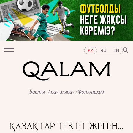
KZ
RU
EN
Бөлімдер
Басты
Анау-мынау
Фотоархив
СҰХБАТ
ДӘРІСТЕР
ХИКАЯ
ҚЫСҚА-НҰСҚА
ТЕСТ
АРНАЙЫ ЖОБАЛАР
Тақырыптар
ШЫҒЫС
БАТЫС
ОРТАЛЫҚ АЗИЯ
ҚАЗАҚСТАН
ҚАЗАҚТАР ТЕК ЕТ ЖЕГЕН…
АДАМДАР
ӨНЕР
ТАРИХ ДӘМІ
ҚАЛАЛАР