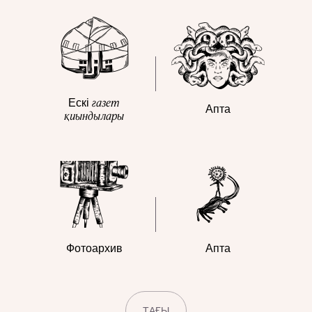
газет
Ескі
Апта
қиындылары
Фотоархив
Апта
ТАҒЫ