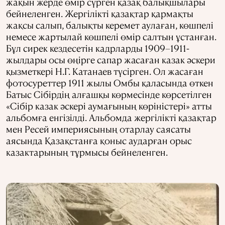
жақын жерде өмір сүрген қазақ балықшылары
бейнеленген. Жергілікті қазақтар қармақты
жақсы салып, балықты керемет аулаған, көшпелі
немесе жартылай көшпелі өмір салтын ұстанған.
Бұл сирек кездесетін кадрларды 1909–1911-
жылдары осы өңірге сапар жасаған казак әскери
қызметкері Н.Г. Катанаев түсірген. Ол жасаған
фотосуреттер 1911 жылы Омбы қаласында өткен
Батыс Сібірдің алғашқы көрмесінде көрсетілген
«Сібір казак әскері аумағының көріністері» атты
альбомға енгізілді. Альбомда жергілікті қазақтар
мен Ресей империясының отарлау саясаты
аясында Қазақстанға қоныс аударған орыс
казактарының тұрмысы бейнеленген.