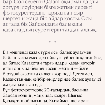
бар. Сол себепті Qalam оқырмандарды
әртүрлі дәуірден бізге жеткен деректі
фотосуреттердің тарихынан сыр
шертетін жаңа бір айдар қосты. Осы
аптада біз Зайсандағы балықшы
қазақтардың суреттерін таңдап алдық.
Біз көшпенді қазақ тұрмысы балық аулаумен
байланысты емес деп ойлауға үйреніп қалғанбыз,
ал Батыс Қазақстан тұрғындары қазан көтеріп,
еттің орнына бекірені асып жейтіні — бізге
біртүрлі экзотика сияқты көрінеді. Дегенмен,
Қазақстанның кейбір өңірлерінде балық аулау ісі
жақсы дамыған еді.
Бұл фотосуреттерде 20-ғасырдың басында
Зайсан көлінің маңында, қазіргі Шығыс
Қазақстан облысында, Қытаймен шегараға