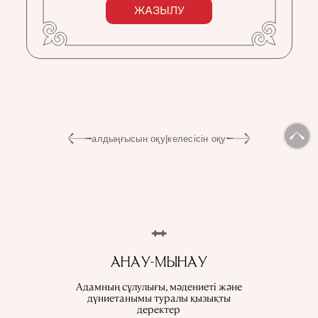
ЖАЗЫЛУ
алдыңғысын оқу
|
келесісін оқу
АНАУ-МЫНАУ
Адамның сұлулығы, мәдениеті және
дүниетанымы туралы қызықты
деректер