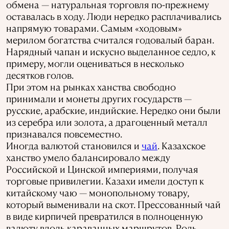
обмена — натуральная торговля по-прежнему
оставалась в ходу. Люди нередко расплачивались
напрямую товарами. Самым «ходовым»
мерилом богатства считался годовалый баран.
Нарядный чапан и искусно выделанное седло, к
примеру, могли оцениваться в несколько
десятков голов.
При этом на рынках ханства свободно
принимали и монеты других государств —
русские, арабские, индийские. Нередко они были
из серебра или золота, а драгоценный металл
признавался повсеместно.
Иногда валютой становился и
чай
. Казахское
ханство умело балансировало между
Российской и Цинской империями, получая
торговые привилегии. Казахи имели доступ к
китайскому чаю — монопольному товару,
который выменивали на скот. Прессованный чай
в виде кирпичей превратился в полноценную
валюту вдоль караванных маршрутов. Роль