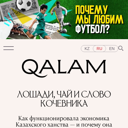
KZ
RU
EN
Разделы
ЛОШАДИ, ЧАЙ И СЛОВО
ИНТЕРВЬЮ
ЛЕКЦИИ
ИСТОРИИ
КОРОТКО
КОЧЕВНИКА
ТЕСТЫ
СПЕЦПРОЕКТЫ
Темы
Как функционировала экономика
ВОСТОК
ЗАПАД
ЦЕНТРАЛЬНАЯ АЗИЯ
Казахского ханства — и почему она
КАЗАХСТАН
ЛЮДИ
ИСКУССТВО