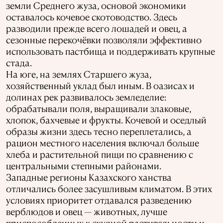
земли Среднего жуза, основой экономики
оставалось кочевое скотоводство. Здесь
разводили прежде всего лошадей и овец, а
сезонные перекочёвки позволяли эффективно
использовать пастбища и поддерживать крупные
стада.
На юге, на землях Старшего жуза,
хозяйственный уклад был иным. В оазисах и
долинах рек развивалось земледелие:
обрабатывали поля, выращивали злаковые,
хлопок, бахчевые и фрукты. Кочевой и оседлый
образы жизни здесь тесно переплетались, а
рацион местного населения включал больше
хлеба и растительной пищи по сравнению с
центральными степными районами.
Западные регионы Казахского ханства
отличались более засушливым климатом. В этих
условиях приоритет отдавался разведению
верблюдов и овец — животных, лучше
приспособленных к скудной растительности и