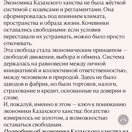
Экономика Казахского ханства не была жёсткой
системой с кодексами и регламентами. Она
сформировалась под влиянием климата,
пространства и образа жизни. Кочевники
оставались свободными: если условия
переставали их устраивать, можно было просто
откочевать.
Эта свобода стала экономическим принципом —
свободой движения, выбора и обмена. Система
держалась на равновесии между личной
инициативой и коллективной ответственностью,
между человеком и природой. Здесь не было
заводов и фабрик, но были торговля, налоги,
страхование и кредит, основанные на доверии и
слове.
И, пожалуй, именно в этом — ключ к пониманию
экономики Казахского ханства: богатство
измерялось не золотом, а возможностью
оставаться свободным.
Подробнее об экономике Казахского ханства на