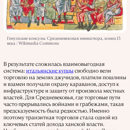
Генуэзские консулы. Cреденевековая миниатюра, конец 13
века / Wikimedia Commons
В результате сложилась взаимовыгодная
система:
итальянские купцы
свободно вели
торговлю на землях джучидов, платили пошлины
и взамен получали охрану караванов, доступ к
инфраструктуре и защиту от произвола местных
властей. Для Средневековья, где торговые пути
часто прерывались войнами и грабежами, такая
предсказуемость была редкостью. Именно
поэтому транзитная торговля стала одной из
ключевых статей дохода ханской власти.