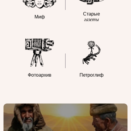
Старые
Миф
газеты
Фотоархив
Петроглиф