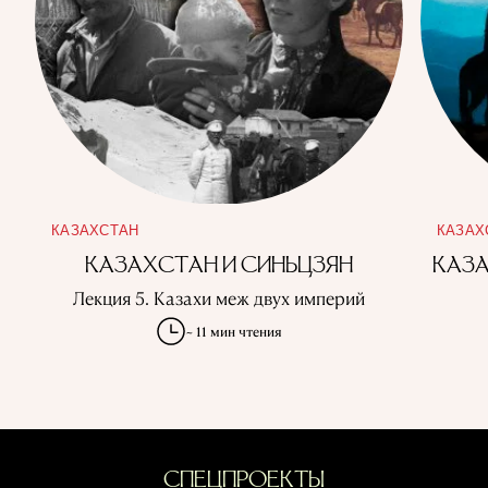
КАЗАХСТАН
КАЗАХ
КАЗАХСТАН И СИНЬЦЗЯН
КАЗА
Лекция 5. Казахи меж двух империй
~ 11 мин чтения
СПЕЦПРОЕКТЫ