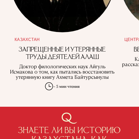
КАЗАХСТАН
ЦЕНТР
ЗАПРЕЩЕННЫЕ И УТЕРЯННЫЕ
В
ТРУДЫ ДЕЯТЕЛЕЙ АЛАШ
К
расска
Доктор филологических наук Айгуль
Исмакова о том, как пытались восстановить
утерянную книгу Ахмета Байтурсынулы
~ 5 мин чтения
ЗНАЕТЕ ЛИ ВЫ ИСТОРИЮ