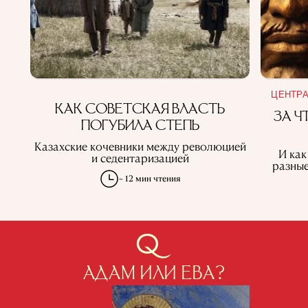
ЦЕНТРА
КАК СОВЕТСКАЯ ВЛАСТЬ
ЗА Ч
ПОГУБИЛА СТЕПЬ
Казахские кочевники между революцией
И как
и седентаризацией
разные
~ 12 мин чтения
АДАМ ИЛИ ЕВА?