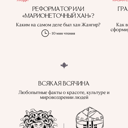
РЕФОРМАТОР ИЛИ
ГР
«МАРИОНЕТОЧНЫЙ ХАН»?
Каким на самом деле был хан Жангир?
Как в
сформир
~ 10 мин чтения
ВСЯКАЯ ВСЯЧИНА
Любопытные факты о красоте, культуре и
мировоззрении людей