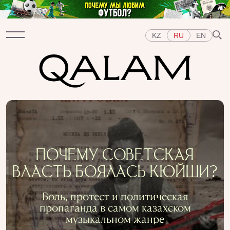
KZ
RU
EN
Разделы
ИНТЕРВЬЮ
ЛЕКЦИИ
ИСТОРИИ
КОРОТКО
ТЕСТЫ
СПЕЦПРОЕКТЫ
Темы
ПОЧЕМУ СОВЕТСКАЯ
ВОСТОК
ЗАПАД
ЦЕНТРАЛЬНАЯ АЗИЯ
ВЛАСТЬ БОЯЛАСЬ КЮЙШИ?
КАЗАХСТАН
ЛЮДИ
ИСКУССТВО
ВКУС ИСТОРИИ
ГОРОДА
РЕПРЕССИИ В СССР
Боль, протест и политическая
ПРЕДМЕТЫ
ИСТОРИЯ НАУКИ
ПРОФЕССИИ
пропаганда в самом казахском
музыкальном жанре