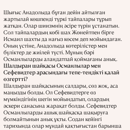
Шығыс Анадолыда бұған дейін айтылған
жартылай көшпенді түркі тайпалары тұрып
жатқан. Олар шиизмнің әсіре түрін ұстанатын.
Сол тайпалардың көбі шах Жөнейтпен бірге
Исмаил шахты да нағыз көсем деп мойындаған.
Оның үстіне, Анадолыда көтерілістер мен
бүліктер де жиілей түсті. Мұның бәрі
Османлыларды алаңдатпай қоймағаны анық.
Шалдыран шайқасы Османлылар мен
Сефевидтер арасындағы тепе-теңдікті қалай
өзгертті?
Шалдыран шайқасының салдары, сөз жоқ, аса
маңызды болды. Ол Сефевидтерге өз
мүмкіндігінің шегін мойындатып, олардың
әскери санасына жарақат болды. Сефевидтер
Османлыларды ашық шайқасқа шақыруға
болмайтынын анық ұқты. Содан кейінгі
тарихында олар мұндай қақтығыстан барынша