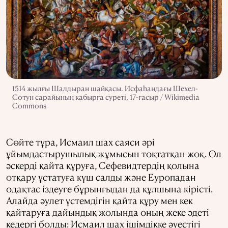
1514 жылғы Шалдыран шайқасы. Исфаһандағы Шехел-
Сотун сарайының қабырға суреті, 17-ғасыр / Wikimedia
Commons
Сөйте тұра, Исмаил шах саяси әрі
ұйымдастырушылық жұмысын тоқтатқан жоқ. Ол
әскерді қайта құруға, Сефевидтердің қолына
отқару ұстатуға күш салды және Еуропадан
одақтас іздеуге бұрынғыдан да құлшына кірісті.
Алайда әулет үстемдігін қайта құру мен кек
қайтаруға дайындық жолында оның жеке әдеті
кедергі болды: Исмаил шах ішімдікке әуестігі