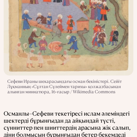
Сефеви Ираны шекарасындағы осман бекіністері. Сейіт
Лұқманның «Сұлтан Сүлеймен тарихы» қолжазбасынан
алынған миниатюра, 16-ғасыр / Wikimedia Commons
Османлы–Сефеви текетіресі ислам әлеміндегі
шектерді бұрынғыдан да айқындай түсті,
сүнниттер пен шииттердің арасына жік салып,
діни болмысын бұрынғыдан бетер бекемдеді