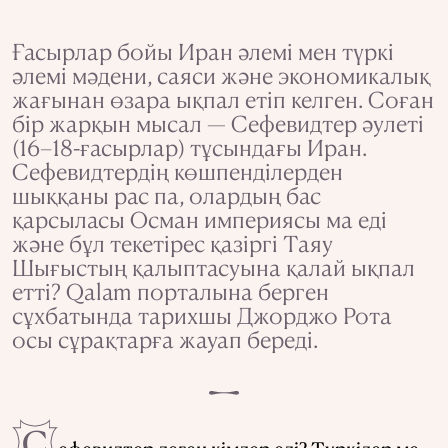
Ғасырлар бойы Иран әлемі мен түркі
әлемі мәдени, саяси және экономикалық
жағынан өзара ықпал етіп келген. Соған
бір жарқын мысал — Сефевидтер әулеті
(16–18-ғасырлар) тұсындағы Иран.
Сефевидтердің көшпенділерден
шыққаны рас па, олардың бас
қарсыласы Осман империясы ма еді
және бұл текетірес қазіргі Таяу
Шығыстың қалыптасуына қалай ықпал
етті? Qalam порталына берген
сұхбатында тарихшы Джорджо Рота
осы сұрақтарға жауап береді.
С