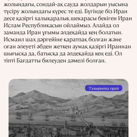
жолындағы, сондай-ақ сауда жолдарын уысына
түсіру жолындағы күрес те еді. Бүгінде біз Иран
десе қазіргі халықаралық шекарасы бекіген Иран
Ислам Республикасын ойлаймыз. Алайда ол
заманда Иран ұғымы әлдеқайда кең болатын.
Исмаил шах дәргейіне қаратпақ болған және
оған әлеуеті әбден жеткен аумақ қазіргі Ираннан
шығысқа да, батысқа да әлдеқайда кең еді. Ол
тіпті Бағдатты билеуден дәмелі болған.
Тақырыпқа орай