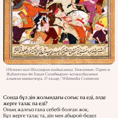
I Исмаил шах Шалдыран шайқасында. Бижанның «Тарих-и
Жаһангуша-йи Хақан Сахибқыран» қолжазбасынан
алынған миниатюра, 17-ғасыр / Wikimedia Commons
Сонда бұл дін жолындағы соғыс па еді, әлде
жерге талас па еді?
Оның жалғыз ғана себебі болған жоқ.
Бұл жерге талас та, дін мен абырой-бедел