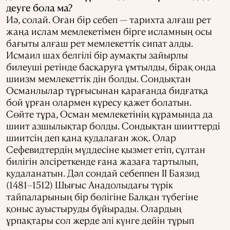
деуге бола ма?
Иә, солай. Оған бір себеп — тарихта алғаш рет
жаңа ислам мемлекетімен бірге исламның осы
бағыты алғаш рет мемлекеттік сипат алды.
Исмаил шах белгілі бір аумақты зайырлы
билеуші ретінде басқаруға ұмтылды, бірақ онда
шиизм мемлекеттік дін болды. Сондықтан
Османлылар тұрғысынан қарағанда бидғатқа
бой ұрған олармен күресу қажет болатын.
Сөйте тұра, Осман мемлекетінің құрамында да
шиит азшылықтар болды. Сондықтан шииттерді
шиитсің деп қана қудалаған жоқ. Олар
Сефевидтердің мүддесіне қызмет етіп, сұлтан
билігін әлсіреткенде ғана жазаға тартылып,
қудаланатын. Дәл сондай себеппен II Баязид
(1481–1512) Шығыс Анадолыдағы түрік
тайпаларының бір бөлігіне Балқан түбегіне
қоныс ауыстыруды бұйырады. Олардың
ұрпақтары сол жерде әлі күнге дейін тұрып