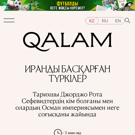
KZ
RU
EN
Бөлімдер
ИРАНДЫ БАСҚАРҒАН
СҰХБАТ
ДӘРІСТЕР
ХИКАЯ
ҚЫСҚА-НҰСҚА
ТҮРКІЛЕР
ТЕСТ
АРНАЙЫ ЖОБАЛАР
Тақырыптар
Тарихшы Джорджо Рота
ШЫҒЫС
БАТЫС
ОРТАЛЫҚ АЗИЯ
ҚАЗАҚСТАН
Сефевидтердің кім болғаны мен
АДАМДАР
ӨНЕР
ТАРИХ ДӘМІ
ҚАЛАЛАР
олардың Осман империясымен неге
КСРО-ДАҒЫ ҚУҒЫН-СҮРГІН
ЭЛЕМЕНТТЕР
соғысқаны жайында
ҒЫЛЫМ ТАРИХЫ
МАМАНДЫҚТАР
~ 5 мин оқу