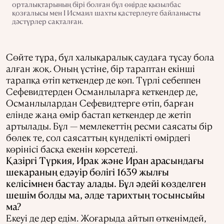
орталықтарының бірі болған бұл өңірде қызылбас
қозғалысы мен І Исмаил шахты қастерлеуге байланысты
дәстүрлер сақталған.
Сөйте тұра, бұл халықаралық саудаға тұсау бола
алған жоқ. Оның үстіне, бір тараптан екінші
тарапқа өтіп кеткендер де көп. Түрлі себеппен
Сефевидтерден Османлыларға кеткендер де,
Османлылардан Сефевидтерге өтіп, барған
елінде жаңа өмір бастап кеткендер де жетіп
артылады. Бұл — мемлекеттің ресми саясаты бір
бөлек те, сол саясаттың күнделікті өмірдегі
көрінісі басқа екенін көрсетеді.
Қазіргі Түркия, Ирак және Иран арасындағы
шекараның едәуір бөлігі 1639 жылғы
келісімнен бастау алады. Бұл әдейі көзделген
шешім болды ма, әлде тарихтың тосынсыйы
ма?
Екеуі де дер едім. Жоғарыда айтып өткенімдей,