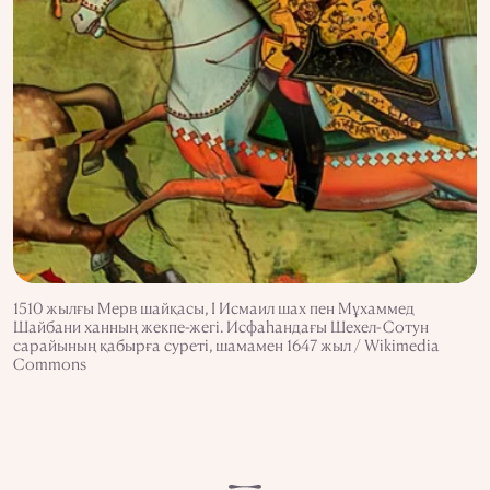
1510 жылғы Мерв шайқасы, I Исмаил шах пен Мұхаммед
Шайбани ханның жекпе-жегі. Исфаһандағы Шехел-Сотун
сарайының қабырға суреті, шамамен 1647 жыл / Wikimedia
Commons