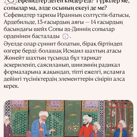
ефевидтер деген кімдер еді? Түркілер ме,
сопылар ма, әлде осының екеуі де ме?
Сефевидтер тарихы Иранның солтүстік-батысы,
Ардебильде, 13-ғасырдың аяғы — 14 ғасырдың
басындағы шейх Сопы әд-Диннің сопылар
орденінен басталады
.
i
Әуелде олар сүннит болатын, бірақ біртіндеп
өзгере берді: болашақ Исмаил шахтың атасы
Жөнейт шахтың тұсында бұл тариқат
әскериленіп, саясиланып, шиизмнің радикал
формаларына жақындап, тіпті ежелгі, исламға
дейінгі түсініктердің элементтерін сіңіріп алса
керек.