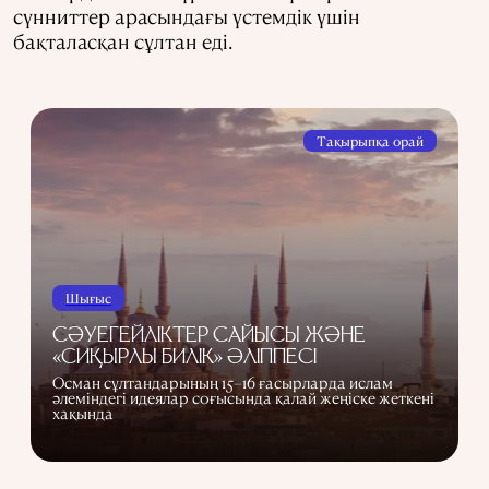
сүнниттер арасындағы үстемдік үшін
бақталасқан сұлтан еді.
Тақырыпқа орай
Шығыс
СӘУЕГЕЙЛІКТЕР САЙЫСЫ ЖӘНЕ
«СИҚЫРЛЫ БИЛІК» ӘЛІППЕСІ
Осман сұлтандарының 15–16 ғасырларда ислам
әлеміндегі идеялар соғысында қалай жеңіске жеткені
хақында