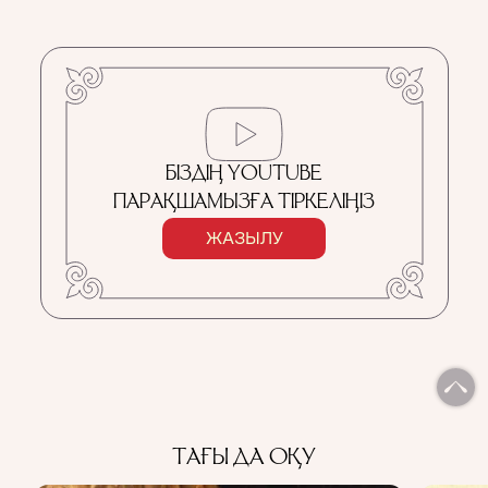
БІЗДІҢ YOUTUBE
ПАРАҚШАМЫЗҒА ТІРКЕЛІҢІЗ
ЖАЗЫЛУ
ТАҒЫ ДА ОҚУ