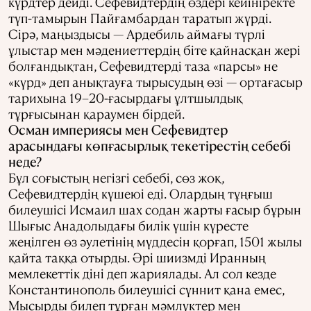
күрдтер дейді. Сефевидтердің өздері кейініректе
түп-тамырын Пайғамбардан таратып жүрді.
Сірә, маңыздысы — Ардебиль аймағы түрлі
ұлыстар мен мәдениеттердің біте қайнасқан жері
болғандықтан, Сефевидтерді таза «парсы» не
«күрд» деп анықтауға тырысудың өзі — ортағасыр
тарихына 19–20-ғасырдағы ұлтшылдық
тұрғысынан қараумен бірдей.
Осман империясы мен Сефевидтер
арасындағы көпғасырлық текетірестің себебі
неде?
Бұл соғыстың негізгі себебі, сөз жоқ,
Сефевидтердің күшеюі еді. Олардың тұңғыш
билеушісі Исмаил шах содан жарты ғасыр бұрын
Шығыс Анадолыдағы билік үшін күресте
жеңілген өз әулетінің мүддесін қорғап, 1501 жылы
қайта таққа отырды. Әрі шиизмді Иранның
мемлекеттік діні деп жариялады. Ал сол кезде
Константинополь билеушісі сүннит қана емес,
Мысырды билеп тұрған мәмлүктер мен