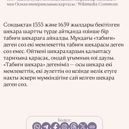
мен Осман империясының картасы / Wikimedia Commons
Сондықтан 1555 және 1639 жылдары бекітілген
шекара шартты түрде айтқанда өзінше бір
табиғи шекараға айналды. Мұндағы «табиғи»
деген сөз екі мемлекеттің табиғи шекарасы деген
сөз емес. Өйткені шекаралардың қалыптасу
тарихына қарасақ, ондай ұғымның өзі даулы.
«Табиғи шекара» дегеніміз — осы шекара екі
мемлекеттің, екі әулеттің өз кезінде иелік етуге
нақты әскери мүмкіндігіне сай келген шекара
деген сөз.
Бөлісу: