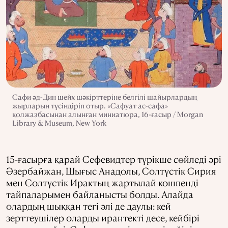
Сафи әд-Дин шейх шәкірттеріне белгілі шайырлардың
жырларын түсіндіріп отыр. «Сафуат ас-сафа»
қолжазбасынан алынған миниатюра, 16-ғасыр / Morgan
Library & Museum, New York
15-ғасырға қарай Сефевидтер түрікше сөйледі әрі
Әзербайжан, Шығыс Анадолы, Солтүстік Сирия
мен Солтүстік Ирактың жартылай көшпенді
тайпаларымен байланысты болды. Алайда
олардың шыққан тегі әлі де даулы: кей
зерттеушілер оларды ирантекті десе, кейбірі