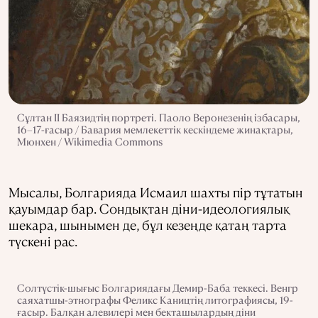
Сұлтан ІІ Баязидтің портреті. Паоло Веронезенің ізбасары,
16–17-ғасыр / Бавария мемлекеттік кескіндеме жинақтары,
Мюнхен / Wikimedia Commons
Мысалы, Болгарияда Исмаил шахты пір тұтатын
қауымдар бар. Сондықтан діни-идеологиялық
шекара, шынымен де, бұл кезеңде қатаң тарта
түскені рас.
Солтүстік-шығыс Болгариядағы Демир-Баба теккесі. Венгр
саяхатшы-этнографы Феликс Каництің литографиясы, 19-
ғасыр. Балқан алевилері мен бекташылардың діни