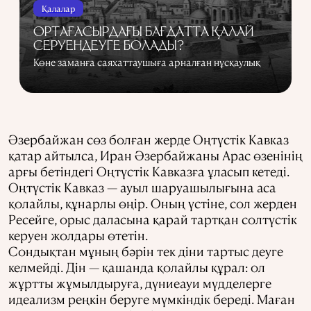
Қалалар
ОРТАҒАСЫРДАҒЫ БАҒДАТТА ҚАЛАЙ
СЕРУЕНДЕУГЕ БОЛАДЫ?
Көне заманға саяхаттаушыға арналған нұсқаулық
Әзербайжан сөз болған жерде Оңтүстік Кавказ
қатар айтылса, Иран Әзербайжаны Арас өзенінің
арғы бетіндегі Оңтүстік Кавказға ұласып кетеді.
Оңтүстік Кавказ — ауыл шаруашылығына аса
қолайлы, құнарлы өңір. Оның үстіне, сол жерден
Ресейге, орыс даласына қарай тартқан солтүстік
керуен жолдары өтетін.
Сондықтан мұның бәрін тек діни тартыс деуге
келмейді. Дін — қашанда қолайлы құрал: ол
жұртты жұмылдыруға, дүниеауи мүдделерге
идеализм реңкін беруге мүмкіндік береді. Маған