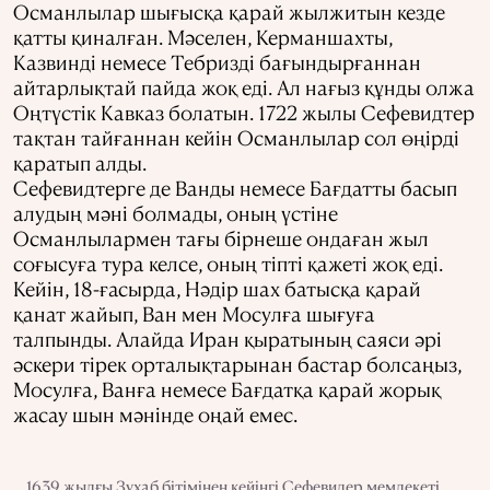
Османлылар шығысқа қарай жылжитын кезде
қатты қиналған. Мәселен, Керманшахты,
Казвинді немесе Тебризді бағындырғаннан
айтарлықтай пайда жоқ еді. Ал нағыз құнды олжа
Оңтүстік Кавказ болатын. 1722 жылы Сефевидтер
тақтан тайғаннан кейін Османлылар сол өңірді
қаратып алды.
Сефевидтерге де Ванды немесе Бағдатты басып
алудың мәні болмады, оның үстіне
Османлылармен тағы бірнеше ондаған жыл
соғысуға тура келсе, оның тіпті қажеті жоқ еді.
Кейін, 18-ғасырда, Нәдір шах батысқа қарай
қанат жайып, Ван мен Мосулға шығуға
талпынды. Алайда Иран қыратының саяси әрі
әскери тірек орталықтарынан бастар болсаңыз,
Мосулға, Ванға немесе Бағдатқа қарай жорық
жасау шын мәнінде оңай емес.
1639 жылғы Зухаб бітімінен кейінгі Сефевилер мемлекеті