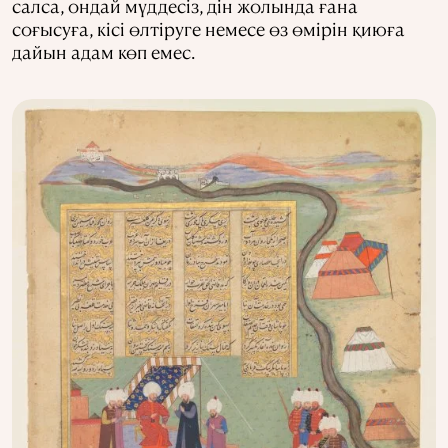
салса, ондай мүддесіз, дін жолында ғана
соғысуға, кісі өлтіруге немесе өз өмірін қиюға
дайын адам көп емес.