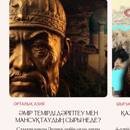
ОРТАЛЫҚ АЗИЯ
ШЫҒЫ
ӘМІР ТЕМІРДІ ДӘРІПТЕУ МЕН
ҚА
МАНСҰҚТАУДЫҢ СЫРЫ НЕДЕ?
Самарқаннан Делиге дейін оған деген
4-дәрі