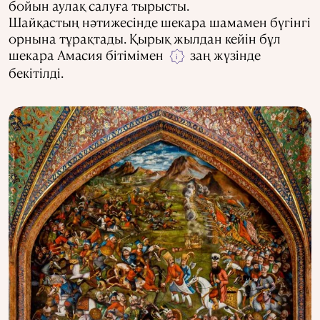
бойын аулақ салуға тырысты.
Шайқастың нәтижесінде шекара шамамен бүгінгі
орнына тұрақтады. Қырық жылдан кейін бұл
шекара Амасия бітімімен
заң жүзінде
i
бекітілді.