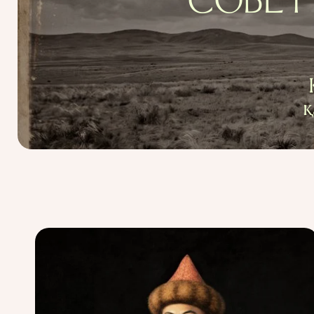
СОВЕТ 
қ