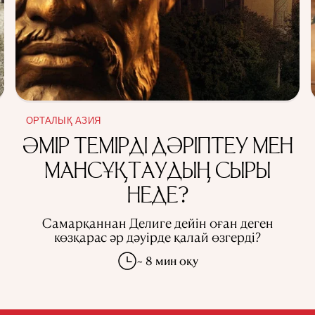
ОРТАЛЫҚ АЗИЯ
ӘМІР ТЕМІРДІ ДӘРІПТЕУ МЕН
МАНСҰҚТАУДЫҢ СЫРЫ
НЕДЕ?
Самарқаннан Делиге дейін оған деген
көзқарас әр дәуірде қалай өзгерді?
~ 8 мин оқу