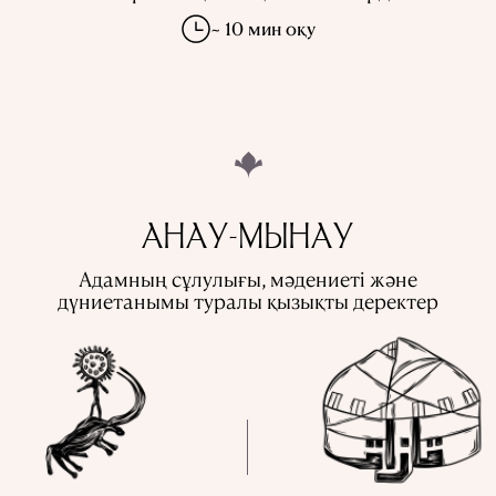
~ 10 мин оқу
АНАУ-МЫНАУ
Адамның сұлулығы, мәдениеті және
дүниетанымы туралы қызықты деректер