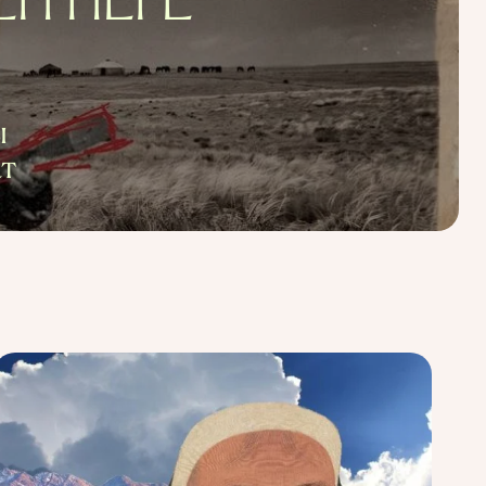
ЕН НЕГЕ
ы
ат