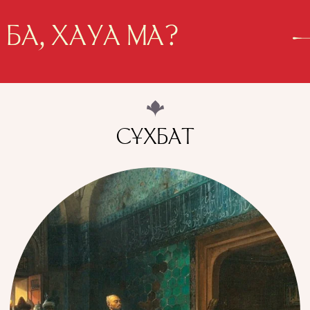
 БА, ХАУА МА?
СҰХБАТ