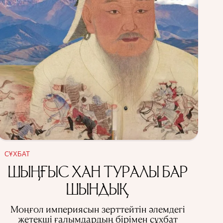
СҰХБАТ
ШЫҢҒЫС ХАН ТУРАЛЫ БАР
ШЫНДЫҚ
Моңғол империясын зерттейтін әлемдегі
жетекші ғалымдардың бірімен сұхбат