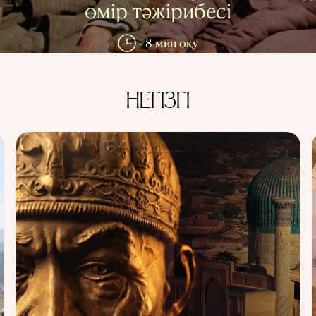
өмір тәжірибесі
~ 8 мин оқу
НЕГІЗГІ