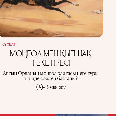
СҰХБАТ
МОҢҒОЛ МЕН ҚЫПШАҚ
ТЕКЕТІРЕСІ
Алтын Орданың моңғол элитасы неге түркі
тілінде сөйлей бастады?
~ 5 мин оқу