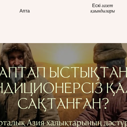
газет
Ескі
қиындылары
Апта
АПТАП ЫСТЫҚТА
НДИЦИОНЕРСІЗ ҚА
САҚТАНҒАН?
рталық Азия халықтарының дәстүр