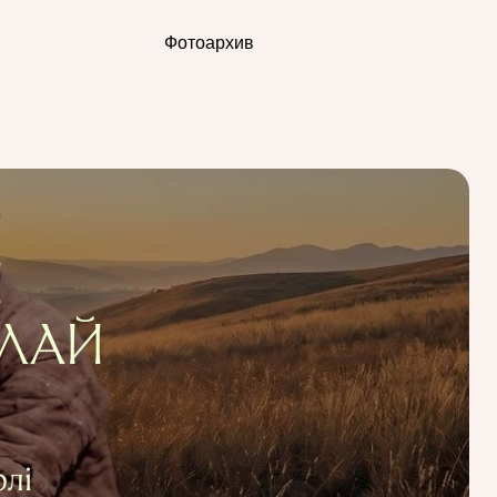
Фотоархив
Н
ЛАЙ
лі