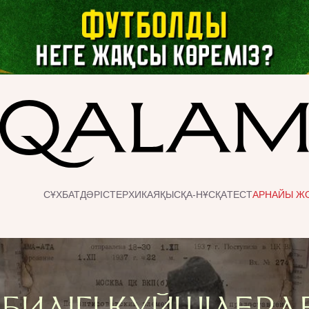
СҰХБАТ
ДӘРІСТЕР
ХИКАЯ
ҚЫСҚА-НҰСҚА
ТЕСТ
АРНАЙЫ Ж