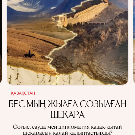
ҚАЗАҚСТАН
БЕС МЫҢ ЖЫЛҒА СОЗЫЛҒАН
ШЕКАРА
Соғыс, сауда мен дипломатия қазақ-қытай
шекарасын қалай қалыптастырды?