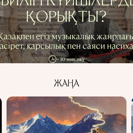
БИЛІГІ КҮЙШІЛЕРД
ҚОРЫҚТЫ?
Қазақпен егіз музыкалық жанрдағ
асірет, қарсылық пен саяси насих
~ 10 мин оқу
ЖАҢА