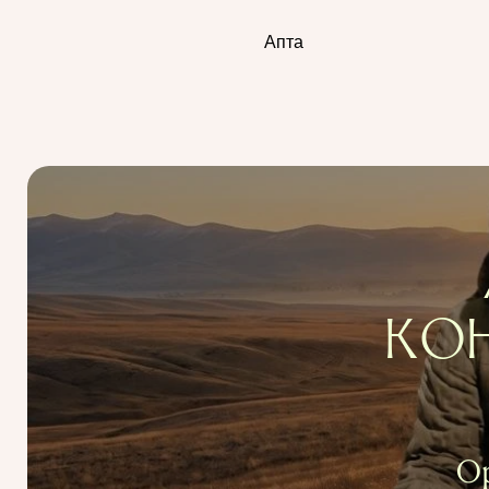
Апта
КО
О