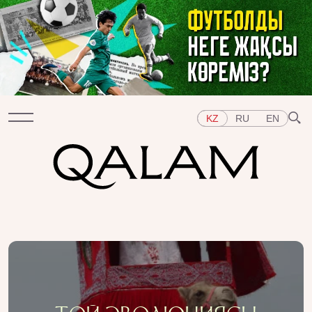
KZ
RU
EN
Бөлімдер
СҰХБАТ
ДӘРІСТЕР
ХИКАЯ
ҚЫСҚА-НҰСҚА
ТЕСТ
АРНАЙЫ ЖОБАЛАР
Тақырыптар
ШЫҒЫС
БАТЫС
ОРТАЛЫҚ АЗИЯ
ҚАЗАҚСТАН
АДАМДАР
ӨНЕР
ТАРИХ ДӘМІ
ҚАЛАЛАР