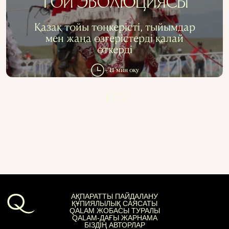
ТОЙ ЭВОЛЮЦИЯСЫ
КСРО-ДАҒЫ ҚУҒЫН-СҮРГІН
ЭЛЕМЕНТТЕР
ҒЫЛЫМ ТАРИХЫ
МАМАНДЫҚТАР
Қазақ тойы төңкерісті, тыйымдар
мен жаңа өзгерістерді қалай
өткерді
АҚПАРАТТЫ ПАЙДАЛАНУ
~ 11 мин оқу
ҚҰПИЯЛЫЛЫҚ САЯСАТЫ
QALAM ЖОБАСЫ ТУРАЛЫ
QALAM-ДАҒЫ ЖАРНАМА
1
/
5
БІЗДІҢ АВТОРЛАР
АҚПАРАТТЫ ПАЙДАЛАНУ
ҚҰПИЯЛЫЛЫҚ САЯСАТЫ
QALAM ЖОБАСЫ ТУРАЛЫ
QALAM-ДАҒЫ ЖАРНАМА
БІЗДІҢ АВТОРЛАР