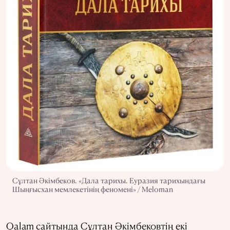
Сұлтан Әкімбеков. «Дала тарихы. Еуразия тарихындағы
Шыңғысхан мемлекетінің феномені» / Meloman
Qalam сайтында Сұлтан Әкімбековтің екі