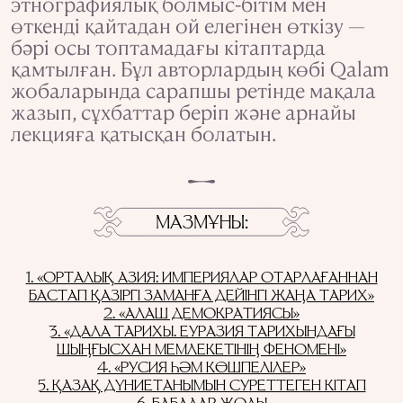
этнографиялық болмыс-бітім мен
өткенді қайтадан ой елегінен өткізу —
бәрі осы топтамадағы кітаптарда
қамтылған. Бұл авторлардың көбі Qalam
жобаларында сарапшы ретінде мақала
жазып, сұхбаттар беріп және арнайы
лекцияға қатысқан болатын.
МАЗМҰНЫ
1. «ОРТАЛЫҚ АЗИЯ: ИМПЕРИЯЛАР ОТАРЛАҒАННАН
БАСТАП ҚАЗІРГІ ЗАМАНҒА ДЕЙІНГІ ЖАҢА ТАРИХ»
2. «АЛАШ ДЕМОКРАТИЯСЫ»
3. «ДАЛА ТАРИХЫ. ЕУРАЗИЯ ТАРИХЫНДАҒЫ
ШЫҢҒЫСХАН МЕМЛЕКЕТІНІҢ ФЕНОМЕНІ»
4. «РУСИЯ ҺӘМ КӨШПЕЛІЛЕР»
5. ҚАЗАҚ ДҮНИЕТАНЫМЫН СУРЕТТЕГЕН КІТАП