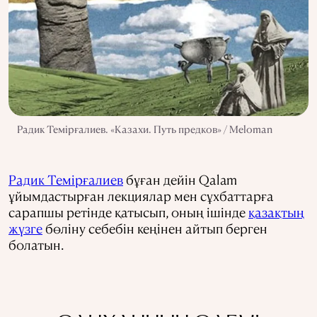
Радик Темірғалиев. «Казахи. Путь предков» / Meloman
Радик Темірғалиев
бұған дейін Qalam
ұйымдастырған лекциялар мен сұхбаттарға
сарапшы ретінде қатысып, оның ішінде
қазақтың
жүзге
бөліну себебін кеңінен айтып берген
болатын.