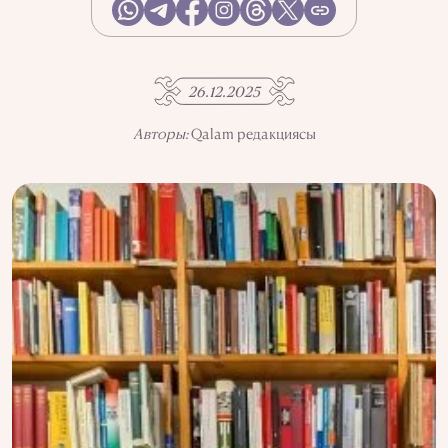
АҚПАРАТТЫ ПАЙДАЛАНУ
ҚҰПИЯЛЫЛЫҚ САЯСАТЫ
QALAM ЖОБАСЫ ТУРАЛЫ
QALAM-ДАҒЫ ЖАРНАМА
26.12.2025
БІЗДІҢ АВТОРЛАР
Авторы:
Qalam редакциясы