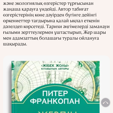
және экологиялық өзгерістер тұрғысынан
жаңаша қарауға үндейді. Автор табиғат
өзгерістерінің көне дәуірден бүгінге дейінгі
өркениеттер тағдырына қалай ықпал еткенін
дәлелдеп көрсетеді. Тарихи әңгімелерді заманауи
ғылыми зерттеулермен ұштастырып, Жер шары
мен адамзаттың болашағы туралы ойлануға
шақырады.