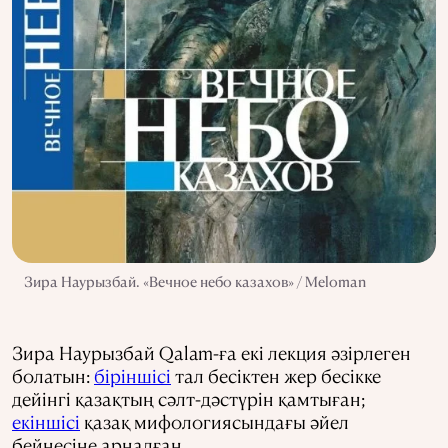
Зира Наурызбай. «Вечное небо казахов» / Meloman
Зира Наурызбай Qalam-ға екі лекция әзірлеген
болатын:
біріншісі
тал бесіктен жер бесікке
дейінгі қазақтың сәлт-дәстүрін қамтыған;
екіншісі
қазақ мифологиясындағы әйел
бейнесіне арналған.