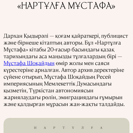
«НАРТҰЛҒА МҰСТАФА»
Дархан Қыдырәлі — қоғам қайраткері, публицист
және бірнеше кітаптың авторы. Бұл «Нартұлға
Мұстафа» кітабы 20-ғасыр басындағы қазақ
тарихындағы аса маңызды тұлғалардың бірі —
Мұстафа Шоқайдың
өмір жолы мен саяси
күрестеріне арналған. Автор архив деректеріне
сүйене отырып, Мұстафа Шоқайдың Ресей
империясының Мемлекеттік Думасындағы
қызметін, Түркістан автономиясын
жариялаудағы рөлін, эмиграциядағы ғұмырын
және қалдырған мұрасын жан-жақты талдайды.