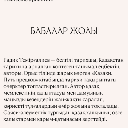
БАБАЛАР ЖОЛЫ
Радик Темірғалиев — белгілі тарихшы, Қазақстан
тарихына арналған көптеген танымал еңбектің
авторы. Орыс тілінде жарық көрген «Казахи.
Путь предков» кітабында тарихи тақырыптағы
очерктер топтастырылған. Автор қазақ
мемлекетінің қалыптасуы мен дамуының
маңызды кезеңдерін жан-жақты саралап,
көрнекті тұлғалардың өмір жолына тоқталады.
Саяси-әлеуметтік тұрғыдан қазақ халқының өзге
халықтармен қарым-қатынасын зерттейді.