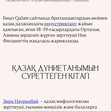
Нельсон Фелл. «Русия һәм көшпелілер» / Meloman
Биыл Qalam сайтында британдықтардың көзімен
қазақ даласындағы
индустриялану
жайын
қамтыған, яғни 18–19-ғасырлардағы Орталық
Азияны зерделеп жүрген зерттеуші Ник
Филдингтің мақаласы жарияланды.
ҚАЗАҚ ДҮНИЕТАНЫМЫН
СУРЕТТЕГЕН КІТАП
Зира Наурызбай
— қазақ мифологиясын
зерттеуші, ғылыми-көпшілік және балаларға