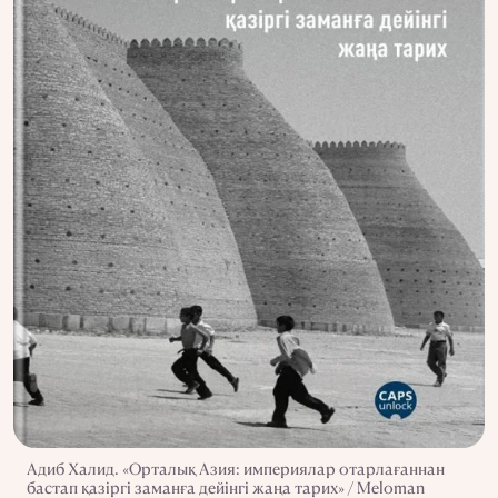
Адиб Халид. «Орталық Азия: империялар отарлағаннан
бастап қазіргі заманға дейінгі жаңа тарих» / Meloman