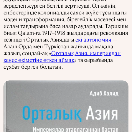
зерделеп жүрген белгілі зерттеуші. Ол өзінің
еңбектерінде колониалды саяси жүйе тұсындағы
мәдени трансформация, бірегейлік мәселесі мен
ислам тағдырына баса назар аударады. Тарихшы
биыл Qalam-ға 1917–1918 жылдардағы революция
кезіндегі Орталық Азиядағы
екі автономия
—
Алаш Орда мен Түркістан жайында мақала
жазып, сондай-ақ «
Орталық Азия: империядан
кеңес өкіметіне өткен аймақ
» тақырыбында
сұхбат берген болатын.