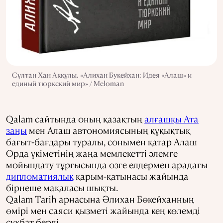
Сұлтан Хан Аққұлы. «Алихан Букейхан: Идея «Алаш» и
единый тюркский мир» / Meloman
Qalam сайтында оның қазақтың
алғашқы Ата
заңы
мен Алаш автономиясының құқықтық
бағыт-бағдары туралы, сонымен қатар Алаш
Орда үкіметінің жаңа мемлекетті әлемге
мойындату тұрғысында өзге елдермен арадағы
дипломатиялық
қарым-қатынасы жайында
бірнеше мақаласы шықты.
Qalam Tarih арнасына Әлихан Бөкейханның
өмірі мен саяси қызметі жайында кең көлемді
сұхбат берді.