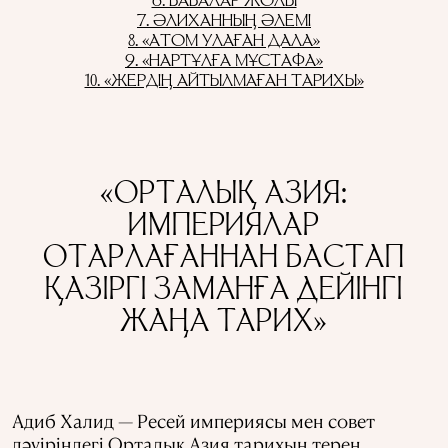
6. БАБАЛАР ЖОЛЫ
7. ӘЛИХАННЫҢ ӘЛЕМІ
8. «АТОМ УЛАҒАН ДАЛА»
9. «НАРТҰЛҒА МҰСТАФА»
10. «ЖЕРДІҢ АЙТЫЛМАҒАН ТАРИХЫ»
«ОРТАЛЫҚ АЗИЯ:
ИМПЕРИЯЛАР
ОТАРЛАҒАННАН БАСТАП
ҚАЗІРГІ ЗАМАНҒА ДЕЙІНГІ
ЖАҢА ТАРИХ»
Адиб Халид — Ресей империясы мен совет
дәуіріндегі Орталық Азия тарихын терең