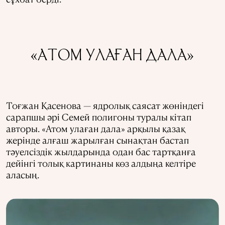
«АТОМ УЛАҒАН ДАЛА»
Тоғжан Қасенова — ядролық саясат жөніндегі
сарапшы әрі Семей полигоны туралы кітап
авторы. «Атом улаған дала» арқылы қазақ
жерінде алғаш жарылған сынақтан бастап
тәуелсіздік жылдарында одан бас тартқанға
дейінгі толық картинаны көз алдыңа келтіре
аласың.