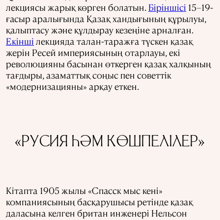
лекциясы жарық көрген болатын.
Біріншісі
15–19-
ғасыр аралығында Қазақ хандығының құрылуы,
қалыптасу және құлдырау кезеңіне арналған.
Екінші
лекцияда талан-таражға түскен қазақ
жерін Ресей империясының отарлауы, екі
революцияны басынан өткерген қазақ халқының
тағдыры, азаматтық соңыс пен советтік
«модернизацияны» арқау еткен.
«РУСИЯ ҺӘМ КӨШПЕЛІЛЕР»
Кітапта 1905 жылы «Спасск мыс кені»
компаниясының басқарушысы ретінде қазақ
даласына келген британ инженері Нельсон