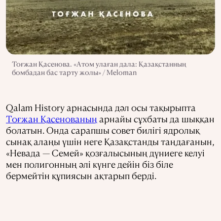
Тоғжан Қасенова. «Атом улаған дала: Қазақстанның
бомбадан бас тарту жолы» / Meloman
Qalam History арнасында дәл осы тақырыпта
Тоғжан Қасенованың
арнайы сұхбаты да шыққан
болатын. Онда сарапшы совет билігі ядролық
сынақ алаңы үшін неге Қазақстанды таңдағанын,
«Невада — Семей» қозғалысының дүниеге келуі
мен полигонның әлі күнге дейін біз біле
бермейтін құпиясын ақтарып берді.