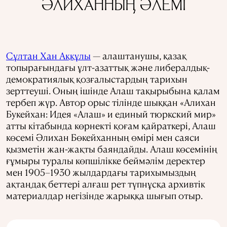
ӘЛИХАННЫҢ ӘЛЕМІ
Сұлтан Хан Аққұлы
— алаштанушы, қазақ
топырағындағы ұлт-азаттық және либералдық-
демократиялық қозғалыстардың тарихын
зерттеуші. Оның ішінде Алаш тақырыбына қалам
тербеп жүр. Автор орыс тілінде шыққан «Алихан
Букейхан: Идея «Алаш» и единый тюркский мир»
атты кітабында көрнекті қоғам қайраткері, Алаш
көсемі Әлихан Бөкейханның өмірі мен саяси
қызметін жан-жақты баяндайды. Алаш көсемінің
ғұмыры туралы көпшілікке беймәлім деректер
мен 1905–1930 жылдардағы тарихымыздың
ақтаңдақ беттері алғаш рет түпнұсқа архивтік
материалдар негізінде жарыққа шығып отыр.