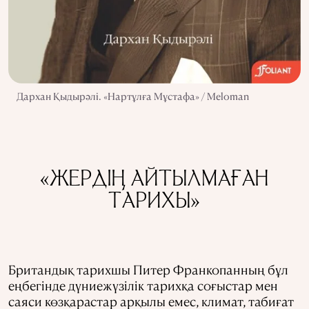
Дархан Қыдырәлі. «Нартұлға Мұстафа» / Meloman
«ЖЕРДІҢ АЙТЫЛМАҒАН
ТАРИХЫ»
Британдық тарихшы Питер Франкопанның бұл
еңбегінде дүниежүзілік тарихқа соғыстар мен
саяси көзқарастар арқылы емес, климат, табиғат