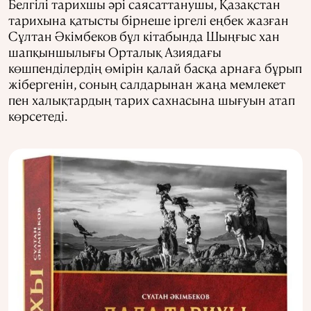
Белгілі тарихшы әрі саясаттанушы, Қазақстан
тарихына қатысты бірнеше іргелі еңбек жазған
Сұлтан Әкімбеков бұл кітабында Шыңғыс хан
шапқыншылығы Орталық Азиядағы
көшпенділердің өмірін қалай басқа арнаға бұрып
жібергенін, соның салдарынан жаңа мемлекет
пен халықтардың тарих сахнасына шығуын атап
көрсетеді.