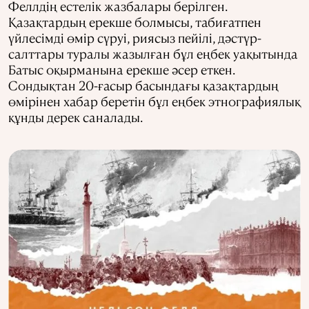
Феллдің естелік жазбалары берілген.
Қазақтардың ерекше болмысы, табиғатпен
үйлесімді өмір сүруі, риясыз пейілі, дәстүр-
салттары туралы жазылған бұл еңбек уақытында
Батыс оқырманына ерекше әсер еткен.
Сондықтан 20-ғасыр басындағы қазақтардың
өмірінен хабар беретін бұл еңбек этнографиялық
құнды дерек саналады.