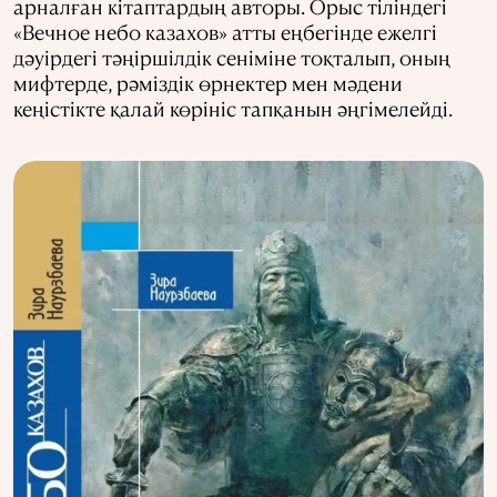
арналған кітаптардың авторы. Орыс тіліндегі
«Вечное небо казахов» атты еңбегінде ежелгі
дәуірдегі тәңіршілдік сеніміне тоқталып, оның
мифтерде, рәміздік өрнектер мен мәдени
кеңістікте қалай көрініс тапқанын әңгімелейді.