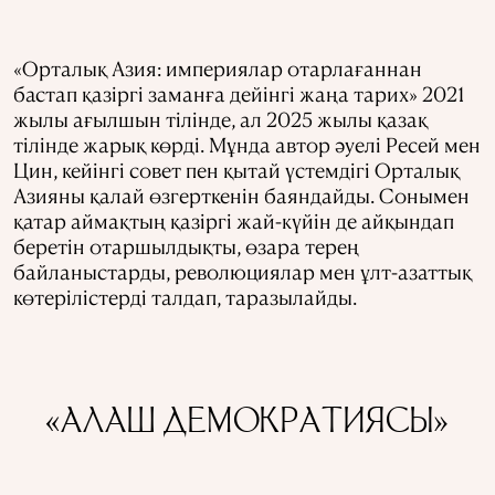
«Орталық Азия: империялар отарлағаннан
бастап қазіргі заманға дейінгі жаңа тарих» 2021
жылы ағылшын тілінде, ал 2025 жылы қазақ
тілінде жарық көрді. Мұнда автор әуелі Ресей мен
Цин, кейінгі совет пен қытай үстемдігі Орталық
Азияны қалай өзгерткенін баяндайды. Сонымен
қатар аймақтың қазіргі жай-күйін де айқындап
беретін отаршылдықты, өзара терең
байланыстарды, революциялар мен ұлт-азаттық
көтерілістерді талдап, таразылайды.
«АЛАШ ДЕМОКРАТИЯСЫ»