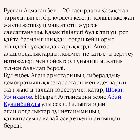
Руслан Ақмағанбет — 20-ғасырдағы Қазақстан
тарихының ең бір күрделі кезеңін көпшілікке жан-
жақты жеткізуді мақсат етіп жүрген
саясаттанушы. Қазақ тіліндегі бұл кітап үш рет
қайта басылып шыққан, содан кейін орыс
тіліндегі нұсқасы да жарық көрді. Автор
алашордалықтардың қызметіне қатысты зерттеу
нәтижелері мен дәйектерді ұғынықты, жатық
тілмен баяндап береді.
Бұл еңбек Алаш арыстарының либералдық-
демократиялық көзқарастары мен идеяларын
жан-жақты талдап көрсетуімен қатар,
Шоқан
Уәлиханов
, Ыбырай Алтынсарин және
Абай
Құнанбайұлы
ұлы секілді алыптардың
алашордалықтар дүниетанымының
қалыптасуына қалай әсер еткенін айқындап
береді.