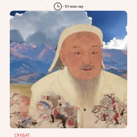
~ 10 мин оқу
СҰХБАТ