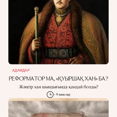
КСРО-ДАҒЫ ҚУҒЫН-СҮРГІН
ЭЛЕМЕНТТЕР
ҒЫЛЫМ ТАРИХЫ
МАМАНДЫҚТАР
АҚПАРАТТЫ ПАЙДАЛАНУ
ҚҰПИЯЛЫЛЫҚ САЯСАТЫ
QALAM ЖОБАСЫ ТУРАЛЫ
QALAM-ДАҒЫ ЖАРНАМА
БІЗДІҢ АВТОРЛАР
АДАМДАР
РЕФОРМАТОР МА, «ҚУЫРШАҚ ХАН» БА?
Жәңгір хан шындығында қандай болды?
~ 9 мин оқу