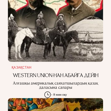
ҚАЗАҚСТАН
WESTERN UNION-НАН АБАЙҒА ДЕЙІН
Алғашқы америкалық саяхатшылардың қазақ
даласына сапары
~ 8 мин оқу