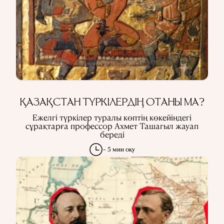
ҚАЗАҚСТАН ТҮРКІЛЕРДІҢ ОТАНЫ МА?
Ежелгі түркілер туралы көптің көкейіндегі
сұрақтарға профессор Ахмет Ташагыл жауап
береді
~ 5 мин оқу