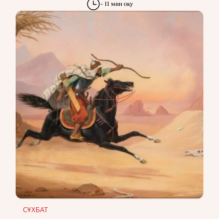
~ 11 мин оқу
СҰХБАТ