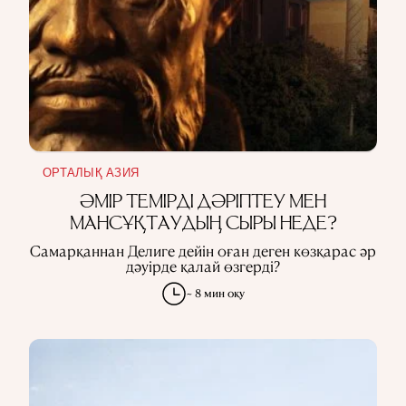
ОРТАЛЫҚ АЗИЯ
ӘМІР ТЕМІРДІ ДӘРІПТЕУ МЕН
МАНСҰҚТАУДЫҢ СЫРЫ НЕДЕ?
Самарқаннан Делиге дейін оған деген көзқарас әр
дәуірде қалай өзгерді?
~ 8 мин оқу