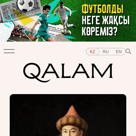
KZ
RU
EN
Бөлімдер
СҰХБАТ
ДӘРІСТЕР
ХИКАЯ
ҚЫСҚА-НҰСҚА
ТЕСТ
АРНАЙЫ ЖОБАЛАР
Тақырыптар
ШЫҒЫС
БАТЫС
ОРТАЛЫҚ АЗИЯ
ҚАЗАҚСТАН
АДАМДАР
ӨНЕР
ТАРИХ ДӘМІ
ҚАЛАЛАР