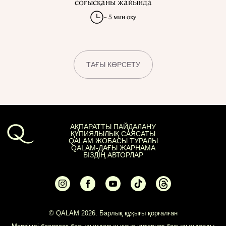
соғысқаны жайында
~ 5 мин оқу
ТАҒЫ КӨРСЕТУ
АҚПАРАТТЫ ПАЙДАЛАНУ
ҚҰПИЯЛЫЛЫҚ САЯСАТЫ
QALAM ЖОБАСЫ ТУРАЛЫ
QALAM-ДАҒЫ ЖАРНАМА
БІЗДІҢ АВТОРЛАР
© QALAM 2026. Барлық құқығы қорғалған