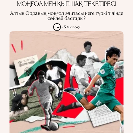
МОҢҒОЛ МЕН ҚЫПШАҚ ТЕКЕТІРЕСІ
Алтын Орданың моңғол элитасы неге түркі тілінде
сөйлей бастады?
~ 5 мин оқу