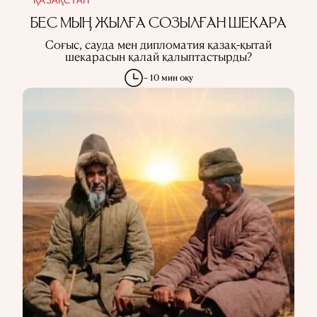
ҚАЗАҚСТАН
БЕС МЫҢ ЖЫЛҒА СОЗЫЛҒАН ШЕКАРА
Соғыс, сауда мен дипломатия қазақ-қытай
шекарасын қалай қалыптастырды?
~ 10 мин оқу