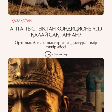
ҚАЗАҚСТАН
АПТАП ЫСТЫҚТАН КОНДИЦИОНЕРСІЗ
ҚАЛАЙ САҚТАНҒАН?
Орталық Азия халықтарының дәстүрлі өмір
тәжірибесі
~ 8 мин оқу