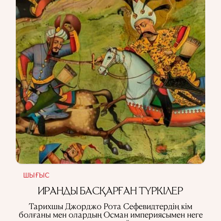
ШЫҒЫС
ИРАНДЫ БАСҚАРҒАН ТҮРКІЛЕР
Тарихшы Джорджо Рота Сефевидтердің кім
болғаны мен олардың Осман империясымен неге