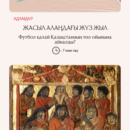
АДАМДАР
ЖАСЫЛ АЛАҢДАҒЫ ЖҮЗ ЖЫЛ
Футбол қалай Қазақстанның төл ойынына
айналды?
~ 7 мин оқу